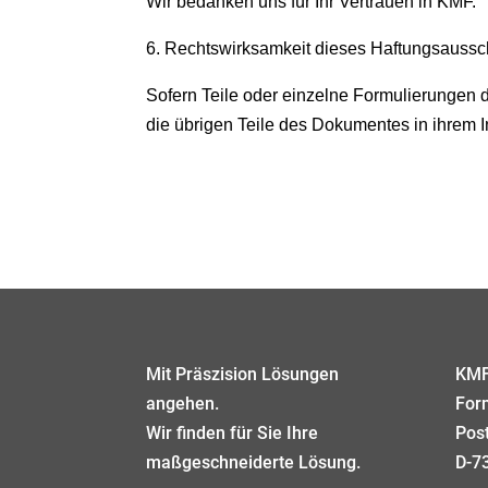
Wir bedanken uns für Ihr Vertrauen in KMF.
6. Rechtswirksamkeit dieses Haftungsaussc
Sofern Teile oder einzelne Formulierungen d
die übrigen Teile des Dokumentes in ihrem In
Mit Präszision Lösungen
KMF
angehen.
For
Wir finden für Sie Ihre
Pos
maßgeschneiderte Lösung.
D-7